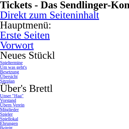
Tickets - Das Sendlinger-Kom
Direkt zum Seiteninhalt
Hauptmenü:
Erste Seiten
Vorwort
Neues Stückl
Spieltermine
Um was geht's
Besetzung
Übersicht
Sitzplan
Über's Brettl
Unser "Haa"
Vorstand
Übern Verein
Mitglieder
Spieler
Spiellokal
Ehrungen
Beitritt